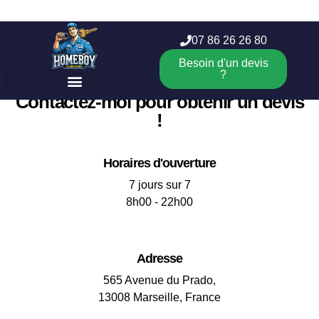
07 86 26 26 80
Besoin d'un devis
?
Contactez-moi pour obtenir un devis
Tarifs serrurier à Marseille
Porte blindée Marseille
!
Horaires d'ouverture
7 jours sur 7
8h00 - 22h00
Adresse
565 Avenue du Prado,
13008 Marseille, France